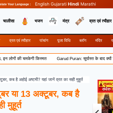
English
Gujarati
Hindi
Marathi
slate Your Language :
चालीसा
भजन
मंत्र
व्रत एवं त्यौहार
र
व्रत एवं त्यौहार
पांचांग
पूजा विधि
ब्लॉग
मंदिर
ों की चमकेगी किस्मत
Garud Puran: सूर्यास्त के बाद क्यों नहीं कि
 कब है अहोई अष्टमी? यहां जानें व्रत का सही मुहूर्त
 या 13 अक्टूबर, कब है
मुहूर्त