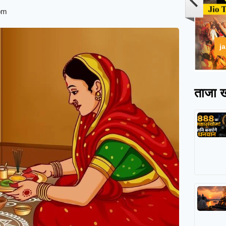
pm
j
ताजा ख