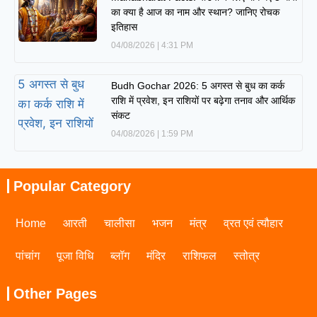
का क्या है आज का नाम और स्थान? जानिए रोचक
इतिहास
04/08/2026
4:31 PM
Budh Gochar 2026: 5 अगस्त से बुध का कर्क
राशि में प्रवेश, इन राशियों पर बढ़ेगा तनाव और आर्थिक
संकट
04/08/2026
1:59 PM
Popular Category
Home
आरती
चालीसा
भजन
मंत्र
व्रत एवं त्यौहार
पांचांग
पूजा विधि
ब्लॉग
मंदिर
राशिफल
स्तोत्र
Other Pages