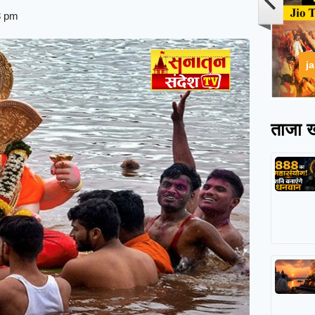
3 pm
j
ताजा ख