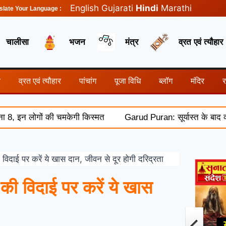
English
Gujarati
Hindi
Marathi
slate Your Language :
चालीसा
भजन
मंत्र
व्रत एवं त्यौहार
र
व्रत एवं त्यौहार
पांचांग
पूजा विधि
ब्लॉग
मंदिर
लोगों की चमकेगी किस्मत
Garud Puran: सूर्यास्त के बाद क्यों नहीं
ाई पर करें ये खास दान, जीवन से दूर होगी दरिद्रता
 विदाई पर करें ये खास