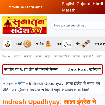
English
Gujarati
Hindi
Translate Your Language :
Marathi
आरती
चालीसा
भजन
मंत्र
व्रत एवं त्
Home
आरती
चालीसा
भजन
मंत्र
व्रत एवं त्यौहार
पांचांग
पूजा विधि
ब्लॉग
ड़ बना 8, इन लोगों की चमकेगी किस्मत
Garud Puran: सूर्यास्त के बाद क्यों
Home
»
ब्लॉग
»
Indresh Upadhyay: लाला इंद्रेश ने सबके मन
जीते…जब प्रेमानंद महाराज से मिलने पहुंचे कथावाचक के पिता!
Indresh Upadhyay: लाला इंद्रेश ने