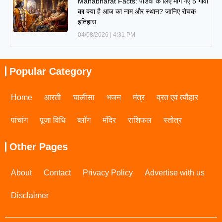
Mahabharat Facts: पांडवों के लिए मांगे गए 5 गांवों
का क्या है आज का नाम और स्थान? जानिए रोचक
इतिहास
04/08/2026
4:31 PM
Popular Category
Home
आरती
चालीसा
भजन
मंत्र
व्रत एवं त्यौहार
पांचांग
पूजा विधि
ब्लॉग
मंदिर
राशिफल
स्तोत्र
Other Pages
About
Contact
Privacy Policy
Advertise with us
Disclaimer