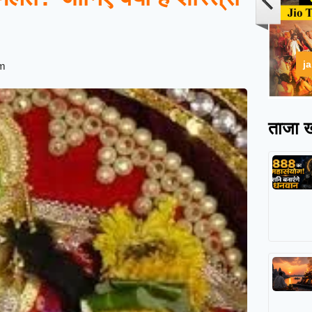
j
pm
ताजा ख