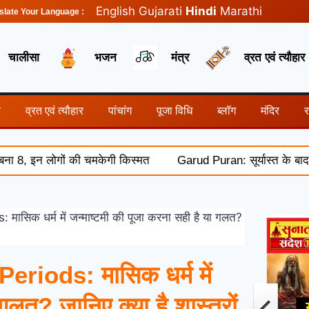
English
Gujarati
Hindi
Marathi
slate Your Language :
चालीसा
भजन
मंत्र
व्रत एवं त्यौहार
र
व्रत एवं त्यौहार
पांचांग
पूजा विधि
ब्लॉग
मंदिर
 लोगों की चमकेगी किस्मत
Garud Puran: सूर्यास्त के बाद क्यों नह
क धर्म में जन्माष्टमी की पूजा करना सही है या गलत?
iods: मासिक धर्म में
गलत? जानिए क्या है शास्त्रों