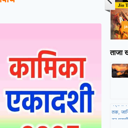
j
ताजा ख