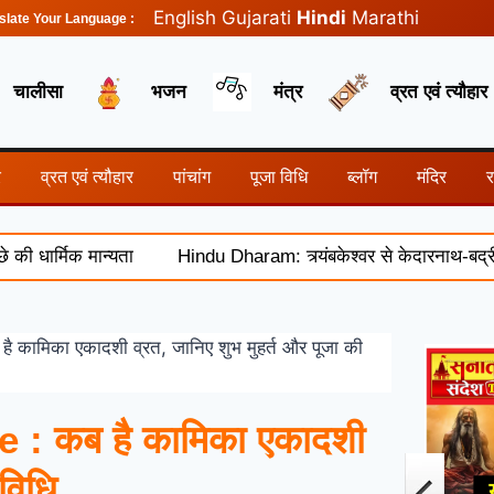
English
Gujarati
Hindi
Marathi
slate Your Language :
चालीसा
भजन
मंत्र
व्रत एवं त्यौहार
र
व्रत एवं त्यौहार
पांचांग
पूजा विधि
ब्लॉग
मंदिर
्मिक मान्यता
Hindu Dharam: त्र्यंबकेश्वर से केदारनाथ-बद्रीनाथ त
मिका एकादशी व्रत, जानिए शुभ मुहर्त और पूजा की
: कब है कामिका एकादशी
 विधि