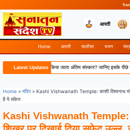
Tran
आरती
Home
आरती
चालीसा
भजन
मंत्
स्त के बाद क्यों नहीं किया जाता अंतिम संस्कार? जानिए इसके पीछे की धार्म
Latest Updates
Home
»
मंदिर
»
Kashi Vishwanath Temple: काशी विश्वनाथ मंदिर 
है ये संकेत
Kashi Vishwanath Temple: का
शिखर पर दिखाई दिया सफेद उल्लू, जा