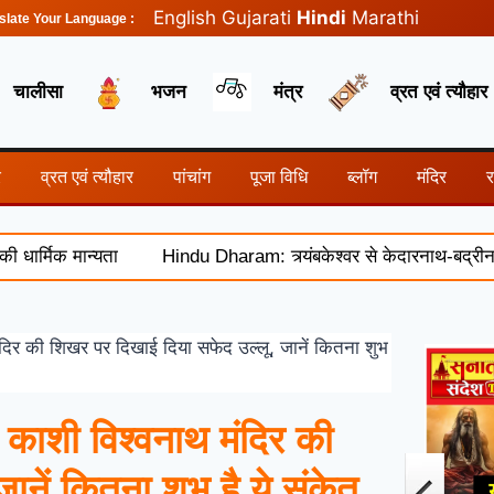
English
Gujarati
Hindi
Marathi
slate Your Language :
चालीसा
भजन
मंत्र
व्रत एवं त्यौहार
र
व्रत एवं त्यौहार
पांचांग
पूजा विधि
ब्लॉग
मंदिर
िक मान्यता
Hindu Dharam: त्र्यंबकेश्वर से केदारनाथ-बद्रीनाथ तक,
की शिखर पर दिखाई दिया सफेद उल्लू, जानें कितना शुभ
शी विश्वनाथ मंदिर की
नें कितना शुभ है ये संकेत