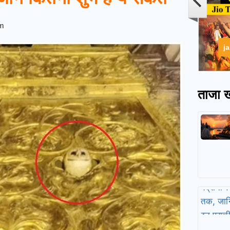
pm
j
ताजा ख