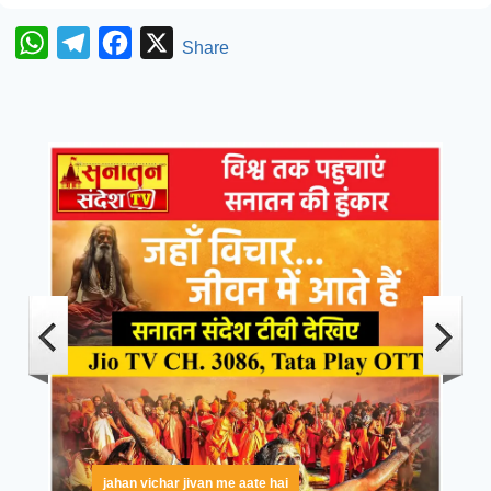
WhatsApp
Telegram
Facebook
X
Share
jahan vichar jivan me aate hai