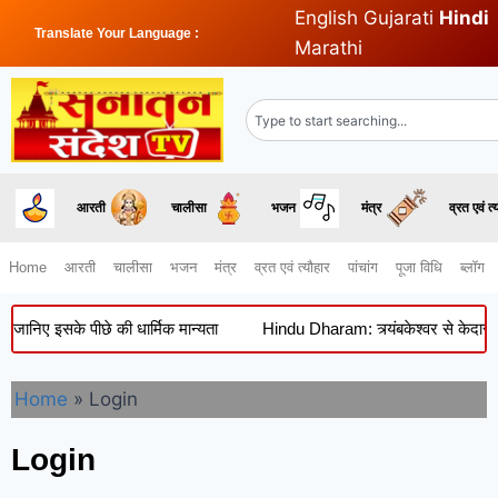
English
Gujarati
Hindi
Translate Your Language :
Marathi
आरती
चालीसा
भजन
मंत्र
व्रत एवं त्
Home
आरती
चालीसा
भजन
मंत्र
व्रत एवं त्यौहार
पांचांग
पूजा विधि
ब्लॉग
निए इसके पीछे की धार्मिक मान्यता
Hindu Dharam: त्र्यंबकेश्वर से केदारनाथ-ब
Home
»
Login
Login