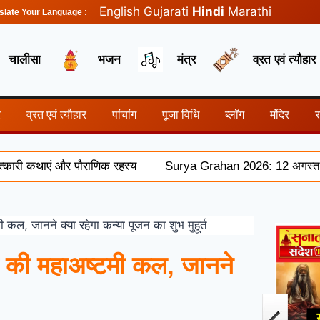
English
Gujarati
Hindi
Marathi
slate Your Language :
चालीसा
भजन
मंत्र
व्रत एवं त्यौहार
र
व्रत एवं त्यौहार
पांचांग
पूजा विधि
ब्लॉग
मंदिर
और पौराणिक रहस्य
Surya Grahan 2026: 12 अगस्त को लगेगा पूर्ण स
, जानने क्या रहेगा कन्या पूजन का शुभ मुहूर्त
 की महाअष्टमी कल, जानने