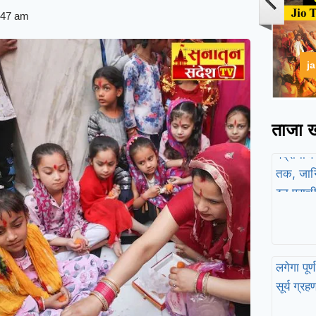
:47 am
j
ताजा ख