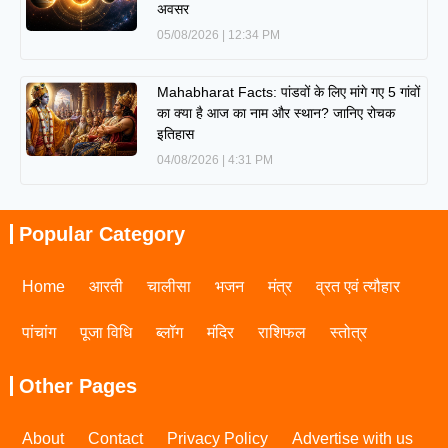
अवसर
05/08/2026
12:34 PM
Mahabharat Facts: पांडवों के लिए मांगे गए 5 गांवों
का क्या है आज का नाम और स्थान? जानिए रोचक
इतिहास
04/08/2026
4:31 PM
Popular Category
Home
आरती
चालीसा
भजन
मंत्र
व्रत एवं त्यौहार
पांचांग
पूजा विधि
ब्लॉग
मंदिर
राशिफल
स्तोत्र
Other Pages
About
Contact
Privacy Policy
Advertise with us