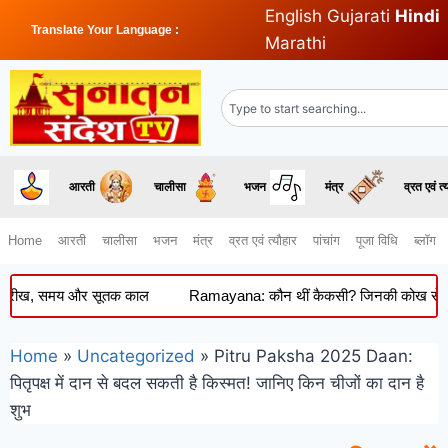
English
Gujarati
Hindi
Translate Your Language :
Marathi
आरती
चालीसा
भजन
मंत्र
व्रत एवं त्
Home
आरती
चालीसा
भजन
मंत्र
व्रत एवं त्यौहार
पांचांग
पूजा विधि
ब्लॉग
ीख, समय और सूतक काल
Ramayana: कौन थीं कैकसी? जिनकी कोख से हुआ था रा
Home
»
Uncategorized
»
Pitru Paksha 2025 Daan:
पितृपक्ष में दान से बदल सकती है किस्मत! जानिए किन चीजों का दान है
शुभ