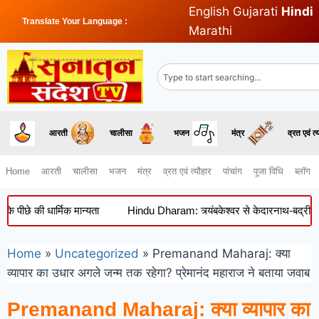
English
Gujarati
Hindi
Translate Your Language :
Marathi
आरती
चालीसा
भजन
मंत्र
व्रत एवं त्
Home
आरती
चालीसा
भजन
मंत्र
व्रत एवं त्यौहार
पांचांग
पूजा विधि
ब्लॉग
 की धार्मिक मान्यता
Hindu Dharam: त्र्यंबकेश्वर से केदारनाथ-बद्रीनाथ तक, 
Home
»
Uncategorized
»
Premanand Maharaj: क्या
व्यापार का उधार अगले जन्म तक रहेगा? प्रेमानंद महाराज ने बताया जवाब
Premanand Maharaj: क्या व्यापार का