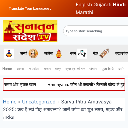
English
Gujarati
Hindi
Translate Your Language :
Marathi
आरती
चालीसा
भजन
मंत्र
व्रत एवं त्
Home
आरती
चालीसा
भजन
मंत्र
व्रत एवं त्यौहार
पांचांग
पूजा विधि
ब्लॉग
मय और सूतक काल
Ramayana: कौन थीं कैकसी? जिनकी कोख से हुआ था रावण का
Home
»
Uncategorized
»
Sarva Pitru Amavasya
2025: कब है सर्व पितृ अमावस्या? जानें तर्पण का शुभ समय, महत्व और
तारीख