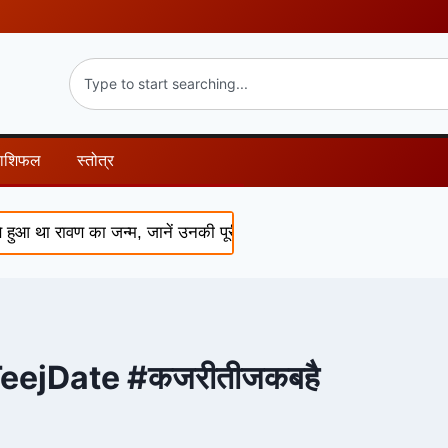
राशिफल
स्तोत्र
ा रावण का जन्म, जानें उनकी पूरी कथा
Shukra Nakshatra Pariva
eejDate #कजरीतीजकबहै