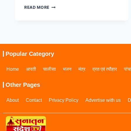
READ MORE
Popular Category
Home
आरती
चालीसा
भजन
मंत्र
व्रत एवं त्यौहार
पांच
Other Pages
About
Contact
Privacy Policy
Advertise with us
D