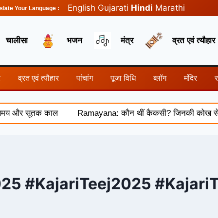
English
Gujarati
Hindi
Marathi
slate Your Language :
चालीसा
भजन
मंत्र
व्रत एवं त्यौहार
र
व्रत एवं त्यौहार
पांचांग
पूजा विधि
ब्लॉग
मंदिर
समय और सूतक काल
Ramayana: कौन थीं कैकसी? जिनकी कोख से हुआ थ
25 #KajariTeej2025 #KajariT