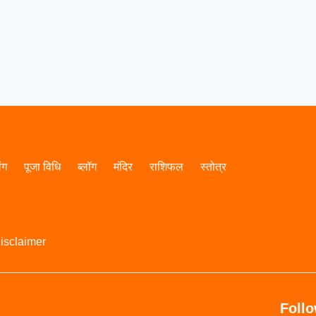
ांग
पूजा विधि
ब्लॉग
मंदिर
राशिफल
स्तोत्र
isclaimer
Foll