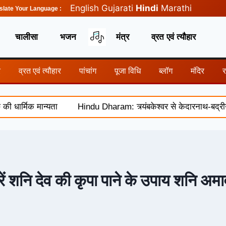
English
Gujarati
Hindi
Marathi
slate Your Language :
चालीसा
भजन
मंत्र
व्रत एवं त्यौहार
र
व्रत एवं त्यौहार
पांचांग
पूजा विधि
ब्लॉग
मंदिर
धार्मिक मान्यता
Hindu Dharam: त्र्यंबकेश्वर से केदारनाथ-बद्रीना
रें शनि देव की कृपा पाने के उपाय शनि अम