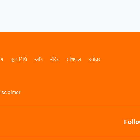
ांग
पूजा विधि
ब्लॉग
मंदिर
राशिफल
स्तोत्र
isclaimer
Foll