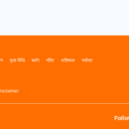
ांग
पूजा विधि
ब्लॉग
मंदिर
राशिफल
स्तोत्र
isclaimer
Foll