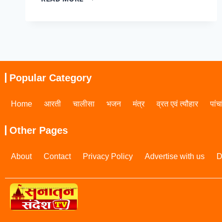
Popular Category
Home
आरती
चालीसा
भजन
मंत्र
व्रत एवं त्यौहार
पांच
Other Pages
About
Contact
Privacy Policy
Advertise with us
D