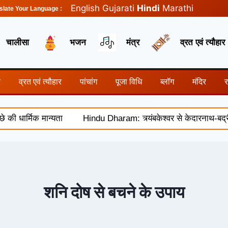
English
Gujarati
Hindi
Marathi
slate Your Language :
चालीसा
भजन
मंत्र
व्रत एवं त्यौहार
र
व्रत एवं त्यौहार
पांचांग
पूजा विधि
ब्लॉग
मंदिर
 धार्मिक मान्यता
Hindu Dharam: त्र्यंबकेश्वर से केदारनाथ-बद्रीन
शनि दोष से बचने के उपाय