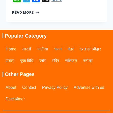
READ MORE
Popular Category
Home
आरती
चालीसा
भजन
मंत्र
व्रत एवं त्यौहार
पांचांग
पूजा विधि
ब्लॉग
मंदिर
राशिफल
स्तोत्र
Other Pages
About
Contact
Privacy Policy
Advertise with us
Disclaimer