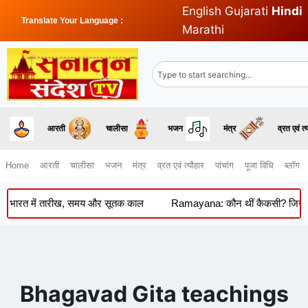
English
Gujarati
Hindi
Translate Your Language :
Marathi
आरती
चालीसा
भजन
मंत्र
व्रत एवं त्
Home
आरती
चालीसा
भजन
मंत्र
व्रत एवं त्यौहार
पांचांग
पूजा विधि
ब्लॉग
ं भारत में तारीख, समय और सूतक काल
Ramayana: कौन थीं कैकसी? जिनकी कोख 
Bhagavad Gita teachings