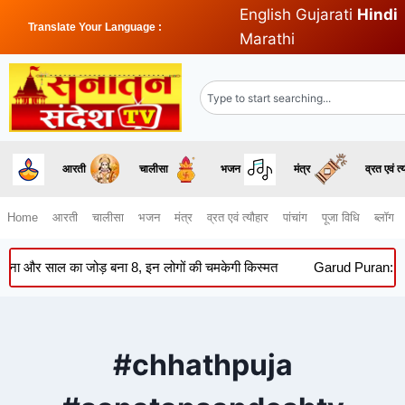
English
Gujarati
Hindi
Translate Your Language :
Marathi
आरती
चालीसा
भजन
मंत्र
व्रत एवं त्
Home
आरती
चालीसा
भजन
मंत्र
व्रत एवं त्यौहार
पांचांग
पूजा विधि
ब्लॉग
और साल का जोड़ बना 8, इन लोगों की चमकेगी किस्मत
Garud Puran: सूर्यास्त
#chhathpuja