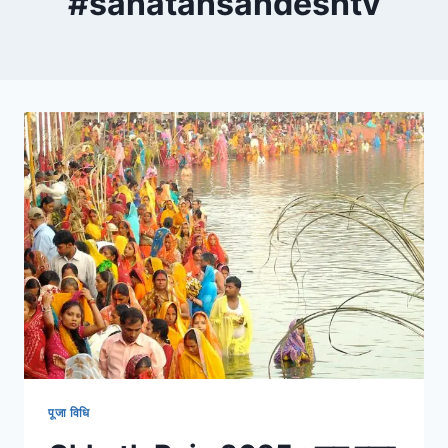
#sanatansandeshtv
पूजा विधि