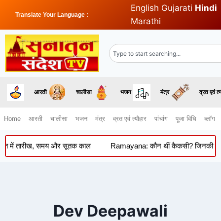
English
Gujarati
Hindi
Translate Your Language :
Marathi
आरती
चालीसा
भजन
मंत्र
व्रत एवं त्
Home
आरती
चालीसा
भजन
मंत्र
व्रत एवं त्यौहार
पांचांग
पूजा विधि
ब्लॉग
रत में तारीख, समय और सूतक काल
Ramayana: कौन थीं कैकसी? जिनकी कोख से 
Dev Deepawali