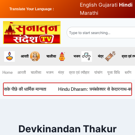
English
Gujarati
Hindi
Translate Your Language :
Marathi
आरती
चालीसा
भजन
मंत्र
व्रत एवं त्
Home
आरती
चालीसा
भजन
मंत्र
व्रत एवं त्यौहार
पांचांग
पूजा विधि
ब्लॉग
ीछे की धार्मिक मान्यता
Hindu Dharam: त्र्यंबकेश्वर से केदारनाथ-बद्रीनाथ त
Devkinandan Thakur