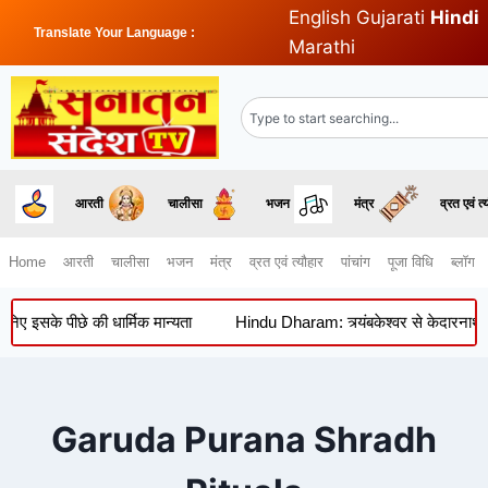
English
Gujarati
Hindi
Translate Your Language :
Marathi
आरती
चालीसा
भजन
मंत्र
व्रत एवं त्
Home
आरती
चालीसा
भजन
मंत्र
व्रत एवं त्यौहार
पांचांग
पूजा विधि
ब्लॉग
ए इसके पीछे की धार्मिक मान्यता
Hindu Dharam: त्र्यंबकेश्वर से केदारनाथ-बद्
Garuda Purana Shradh