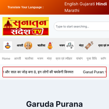
English
Gujarati
Hindi
Translate Your Language :
Marathi
आरती
चालीसा
भजन
मंत्र
व्रत एवं त्
Home
आरती
चालीसा
भजन
मंत्र
व्रत एवं त्यौहार
पांचांग
पूजा विधि
ब्लॉग
 साल का जोड़ बना 8, इन लोगों की चमकेगी किस्मत
Garud Puran: सूर्यास्त 
Garuda Purana