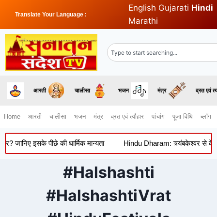
English
Gujarati
Hindi
Translate Your Language :
Marathi
आरती
चालीसा
भजन
मंत्र
व्रत एवं त्
Home
आरती
चालीसा
भजन
मंत्र
व्रत एवं त्यौहार
पांचांग
पूजा विधि
ब्लॉग
र? जानिए इसके पीछे की धार्मिक मान्यता
Hindu Dharam: त्र्यंबकेश्वर से केदार
#Halshashti
#HalshashtiVrat