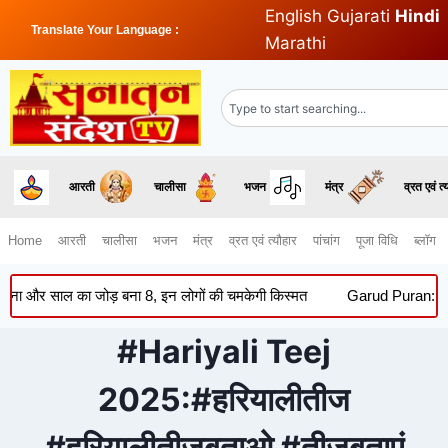
English
Gujarati
Hindi
Translate Your Language :
Marathi
आरती
चालीसा
भजन
मंत्र
व्रत एवं त्
Home
आरती
चालीसा
भजन
मंत्र
व्रत एवं त्यौहार
पांचांग
पूजा विधि
ब्लॉग
र साल का जोड़ बना 8, इन लोगों की चमकेगी किस्मत
Garud Puran: सूर्यास्त
#Hariyali Teej
2025:#हरियालीतीज
#हरियालीतीजबताओ #तीजबताएं