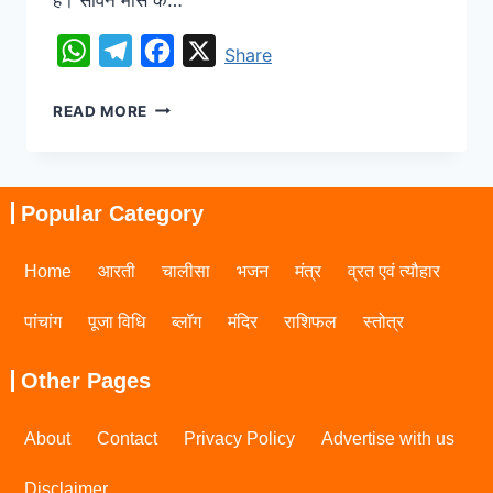
WhatsApp
Telegram
Facebook
X
Share
READ MORE
Popular Category
Home
आरती
चालीसा
भजन
मंत्र
व्रत एवं त्यौहार
पांचांग
पूजा विधि
ब्लॉग
मंदिर
राशिफल
स्तोत्र
Other Pages
About
Contact
Privacy Policy
Advertise with us
Disclaimer