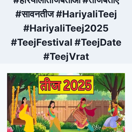
#सावनतीज #HariyaliTeej
#HariyaliTeej2025
#TeejFestival #TeejDate
#TeejVrat