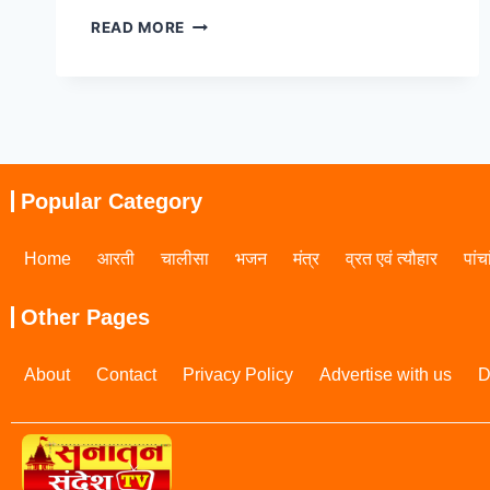
READ MORE
Popular Category
Home
आरती
चालीसा
भजन
मंत्र
व्रत एवं त्यौहार
पांच
Other Pages
About
Contact
Privacy Policy
Advertise with us
D