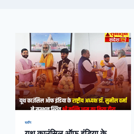
ब्लॉग
यूथ काउंसिल ऑफ इंडिया के