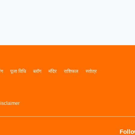
ांग
पूजा विधि
ब्लॉग
मंदिर
राशिफल
स्तोत्र
isclaimer
Foll