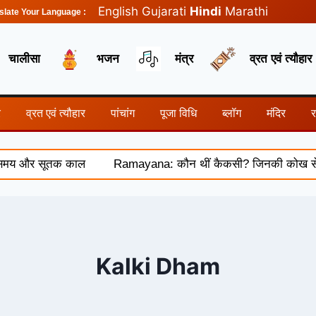
English
Gujarati
Hindi
Marathi
slate Your Language :
चालीसा
भजन
मंत्र
व्रत एवं त्यौहार
र
व्रत एवं त्यौहार
पांचांग
पूजा विधि
ब्लॉग
मंदिर
समय और सूतक काल
Ramayana: कौन थीं कैकसी? जिनकी कोख से हुआ थ
Kalki Dham