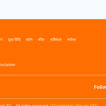
ांग
पूजा विधि
ब्लॉग
मंदिर
राशिफल
स्तोत्र
isclaimer
Foll
h TV – All rights reserved. |
Designed by Shivam SSV