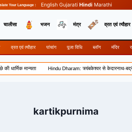
English
Gujarati
Hindi
Marathi
slate Your Language :
चालीसा
भजन
मंत्र
व्रत एवं त्यौहार
र
व्रत एवं त्यौहार
पांचांग
पूजा विधि
ब्लॉग
मंदिर
 धार्मिक मान्यता
Hindu Dharam: त्र्यंबकेश्वर से केदारनाथ-बद्रीन
kartikpurnima