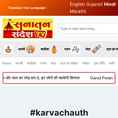
English
Gujarati
Hindi
Translate Your Language :
Marathi
आरती
चालीसा
भजन
मंत्र
व्रत एवं त्
Home
आरती
चालीसा
भजन
मंत्र
व्रत एवं त्यौहार
पांचांग
पूजा विधि
ब्लॉग
र साल का जोड़ बना 8, इन लोगों की चमकेगी किस्मत
Garud Puran: सूर्यास्त
#karvachauth