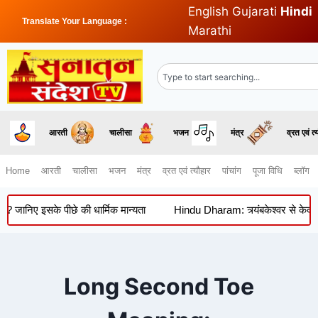
English
Gujarati
Hindi
Translate Your Language :
Marathi
आरती
चालीसा
भजन
मंत्र
व्रत एवं त्
Home
आरती
चालीसा
भजन
मंत्र
व्रत एवं त्यौहार
पांचांग
पूजा विधि
ब्लॉग
 जानिए इसके पीछे की धार्मिक मान्यता
Hindu Dharam: त्र्यंबकेश्वर से केदारना
Long Second Toe