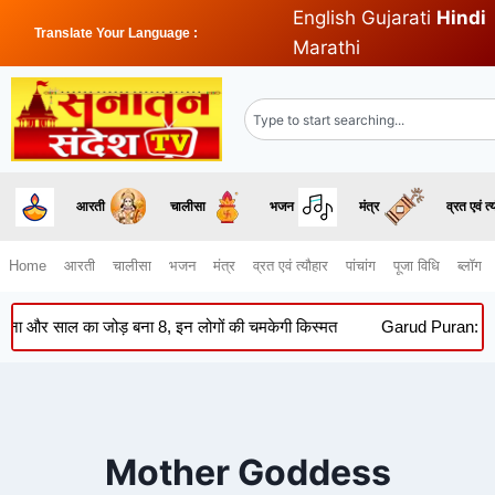
English
Gujarati
Hindi
Translate Your Language :
Marathi
आरती
चालीसा
भजन
मंत्र
व्रत एवं त्
Home
आरती
चालीसा
भजन
मंत्र
व्रत एवं त्यौहार
पांचांग
पूजा विधि
ब्लॉग
र साल का जोड़ बना 8, इन लोगों की चमकेगी किस्मत
Garud Puran: सूर्यास्त
Mother Goddess