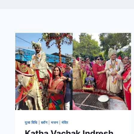
पूजा विधि
|
ब्लॉग
|
भजन
|
मंदिर
Katha Vachak Indresh