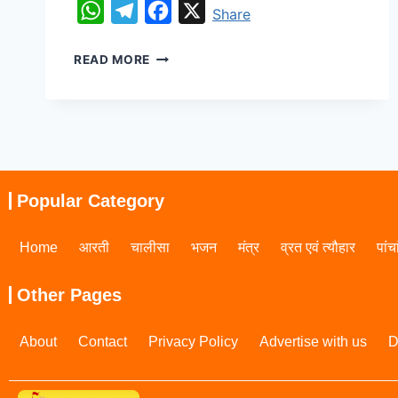
WhatsApp
Telegram
Facebook
X
Share
READ MORE
Popular Category
Home
आरती
चालीसा
भजन
मंत्र
व्रत एवं त्यौहार
पांच
Other Pages
About
Contact
Privacy Policy
Advertise with us
D