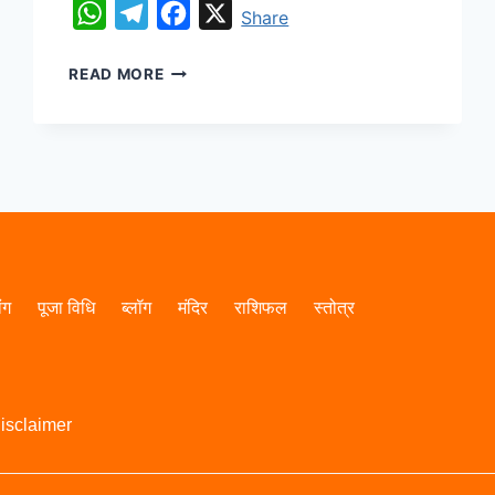
WhatsApp
Telegram
Facebook
X
Share
READ MORE
ांग
पूजा विधि
ब्लॉग
मंदिर
राशिफल
स्तोत्र
isclaimer