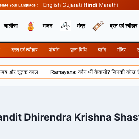
English
Gujarati
Hindi
Marathi
slate Your Language :
चालीसा
भजन
मंत्र
व्रत एवं त्यौहार
र
व्रत एवं त्यौहार
पांचांग
पूजा विधि
ब्लॉग
मंदिर
समय और सूतक काल
Ramayana: कौन थीं कैकसी? जिनकी कोख से हुआ थ
andit Dhirendra Krishna Shast