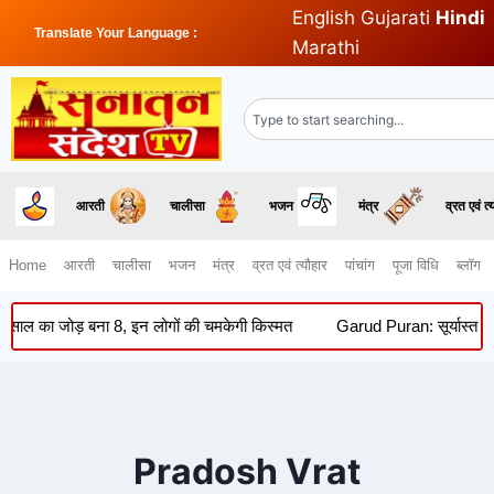
English
Gujarati
Hindi
Translate Your Language :
Marathi
आरती
चालीसा
भजन
मंत्र
व्रत एवं त्
Home
आरती
चालीसा
भजन
मंत्र
व्रत एवं त्यौहार
पांचांग
पूजा विधि
ब्लॉग
ोड़ बना 8, इन लोगों की चमकेगी किस्मत
Garud Puran: सूर्यास्त के बाद क्यो
Pradosh Vrat