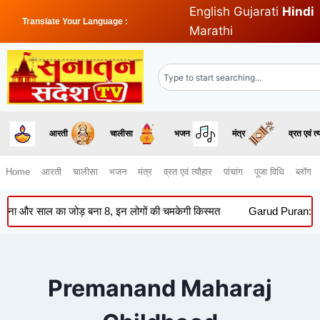
English
Gujarati
Hindi
Translate Your Language :
Marathi
आरती
चालीसा
भजन
मंत्र
व्रत एवं त्
Home
आरती
चालीसा
भजन
मंत्र
व्रत एवं त्यौहार
पांचांग
पूजा विधि
ब्लॉग
र साल का जोड़ बना 8, इन लोगों की चमकेगी किस्मत
Garud Puran: सूर्यास्त
Premanand Maharaj