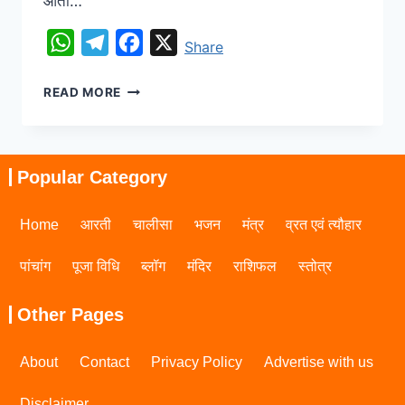
आता…
WhatsApp
Telegram
Facebook
X
Share
READ MORE
Popular Category
Home
आरती
चालीसा
भजन
मंत्र
व्रत एवं त्यौहार
पांचांग
पूजा विधि
ब्लॉग
मंदिर
राशिफल
स्तोत्र
Other Pages
About
Contact
Privacy Policy
Advertise with us
Disclaimer