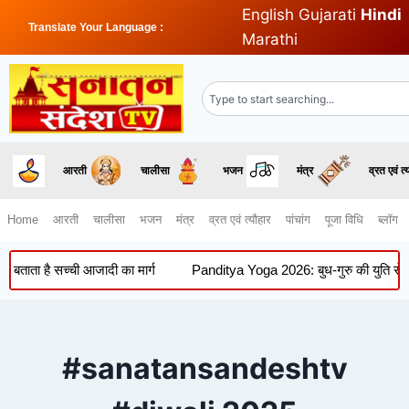
English
Gujarati
Hindi
Translate Your Language :
Marathi
आरती
चालीसा
भजन
मंत्र
व्रत एवं त्
Home
आरती
चालीसा
भजन
मंत्र
व्रत एवं त्यौहार
पांचांग
पूजा विधि
ब्लॉग
ै सच्ची आजादी का मार्ग
Panditya Yoga 2026: बुध-गुरु की युति से बना दुर्लभ 
#sanatansandeshtv