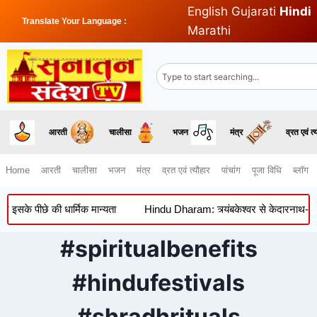
English
Gujarati
Hindi
Translate Your Language :
Marathi
आरती
चालीसा
भजन
मंत्र
व्रत एवं त्
Home
आरती
चालीसा
भजन
मंत्र
व्रत एवं त्यौहार
पांचांग
पूजा विधि
ब्लॉग
सके पीछे की धार्मिक मान्यता
Hindu Dharam: त्र्यंबकेश्वर से केदारनाथ-बद्री
#spiritualbenefits
#hindufestivals
#shradhrituals