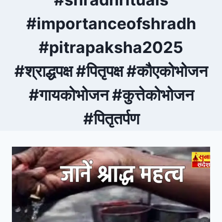
#importanceofshradh
#pitrapaksha2025
#श्राद्धपक्ष #पितृपक्ष #कौएकोभोजन
#गायकोभोजन #कुत्तेकोभोजन
#पितृतर्पण