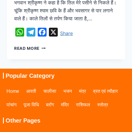
भगवान श्रीकृष्ण ने कहा है कि तिल मेरे पसीने से निकले हैं।
चूंकि श्रीकृष्ण श्याम छवि के हैं और भवसागर से पार लगाने
वाले हैं। काले तिलों से तर्पण किया जाता है,…
WhatsApp
Telegram
Facebook
X
Share
READ MORE
Popular Category
Home
आरती
चालीसा
भजन
मंत्र
व्रत एवं त्यौहार
पांचांग
पूजा विधि
ब्लॉग
मंदिर
राशिफल
स्तोत्र
Other Pages