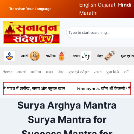
English
Gujarati
Hindi
Translate Your Language :
Marathi
आरती
चालीसा
भजन
मंत्र
व्रत एवं त्
Home
आरती
चालीसा
भजन
मंत्र
व्रत एवं त्यौहार
पांचांग
पूजा विधि
ब्लॉग
ें भारत में तारीख, समय और सूतक काल
Ramayana: कौन थीं कैकसी? जिनकी को
Surya Arghya Mantra
Surya Mantra for
Success Mantra for