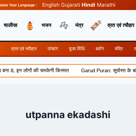
English
Gujarati
Hindi
Marathi
slate Your Language :
चालीसा
भजन
मंत्र
व्रत एवं त्यौहार
र
व्रत एवं त्यौहार
पांचांग
पूजा विधि
ब्लॉग
मंदिर
8, इन लोगों की चमकेगी किस्मत
Garud Puran: सूर्यास्त के बाद क्
utpanna ekadashi