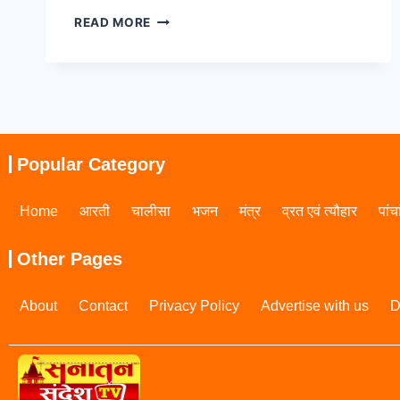
READ MORE
Popular Category
Home
आरती
चालीसा
भजन
मंत्र
व्रत एवं त्यौहार
पांच
Other Pages
About
Contact
Privacy Policy
Advertise with us
D