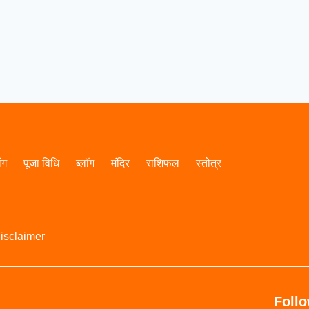
ांग
पूजा विधि
ब्लॉग
मंदिर
राशिफल
स्तोत्र
isclaimer
Foll