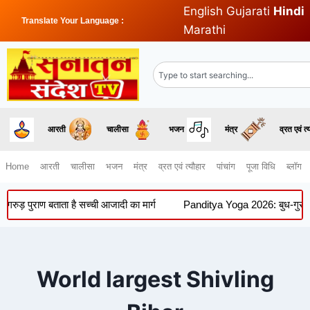
English
Gujarati
Hindi
Translate Your Language :
Marathi
आरती
चालीसा
भजन
मंत्र
व्रत एवं त्
Home
आरती
चालीसा
भजन
मंत्र
व्रत एवं त्यौहार
पांचांग
पूजा विधि
ब्लॉग
ुड़ पुराण बताता है सच्ची आजादी का मार्ग
Panditya Yoga 2026: बुध-गुरु की यु
World largest Shivling