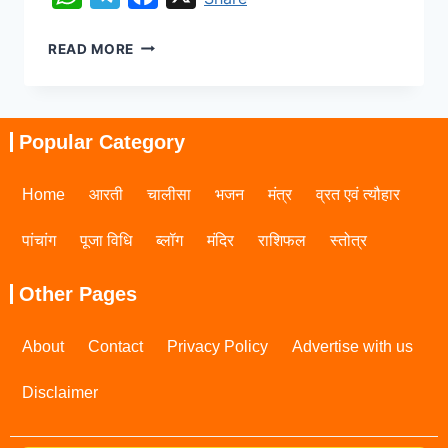
READ MORE
Popular Category
Home
आरती
चालीसा
भजन
मंत्र
व्रत एवं त्यौहार
पांचांग
पूजा विधि
ब्लॉग
मंदिर
राशिफल
स्तोत्र
Other Pages
About
Contact
Privacy Policy
Advertise with us
Disclaimer