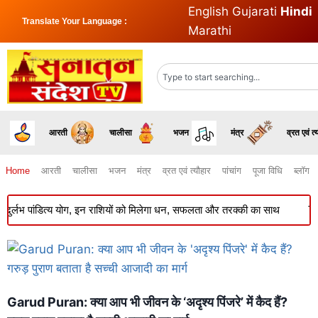
English
Gujarati
Hindi
Translate Your Language :
Marathi
आरती
चालीसा
भजन
मंत्र
व्रत एवं त्
Home
आरती
चालीसा
भजन
मंत्र
व्रत एवं त्यौहार
पांचांग
पूजा विधि
ब्लॉग
ांडित्य योग, इन राशियों को मिलेगा धन, सफलता और तरक्की का साथ
Trigrahi Y
Garud Puran: क्या आप भी जीवन के ‘अदृश्य पिंजरे’ में कैद हैं?