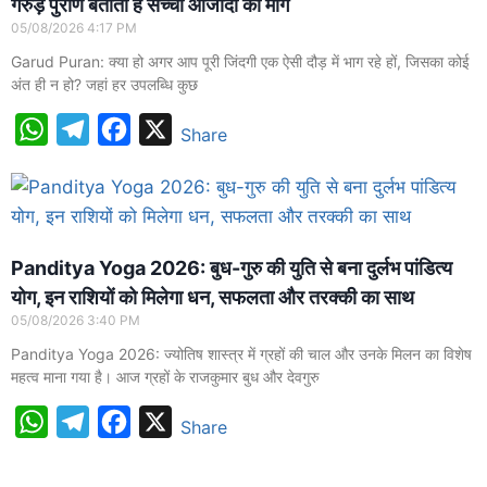
गरुड़ पुराण बताता है सच्ची आजादी का मार्ग
05/08/2026
4:17 PM
Garud Puran: क्या हो अगर आप पूरी जिंदगी एक ऐसी दौड़ में भाग रहे हों, जिसका कोई
अंत ही न हो? जहां हर उपलब्धि कुछ
W
T
F
X
Share
h
e
a
a
l
c
t
e
e
s
g
b
Panditya Yoga 2026: बुध-गुरु की युति से बना दुर्लभ पांडित्य
A
r
o
योग, इन राशियों को मिलेगा धन, सफलता और तरक्की का साथ
05/08/2026
3:40 PM
p
a
o
Panditya Yoga 2026: ज्योतिष शास्त्र में ग्रहों की चाल और उनके मिलन का विशेष
p
m
k
महत्व माना गया है। आज ग्रहों के राजकुमार बुध और देवगुरु
W
T
F
X
Share
h
e
a