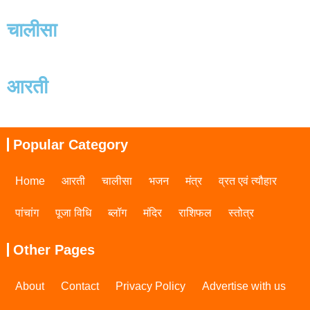
चालीसा
आरती
Popular Category
Home
आरती
चालीसा
भजन
मंत्र
व्रत एवं त्यौहार
पांचांग
पूजा विधि
ब्लॉग
मंदिर
राशिफल
स्तोत्र
Other Pages
About
Contact
Privacy Policy
Advertise with us