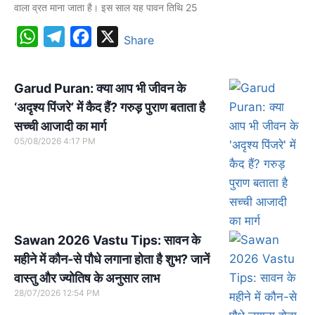
वाला व्रत माना जाता है। इस साल यह पावन तिथि 25
W
T
F
X
Share
h
e
a
a
l
c
Garud Puran: क्या आप भी जीवन के
t
e
e
‘अदृश्य पिंजरे’ में कैद हैं? गरुड़ पुराण बताता है
s
g
b
सच्ची आजादी का मार्ग
A
r
o
05/08/2026
4:17 PM
p
a
o
p
m
k
Sawan 2026 Vastu Tips: सावन के
महीने में कौन-से पौधे लगाना होता है शुभ? जानें
वास्तु और ज्योतिष के अनुसार लाभ
28/07/2026
12:54 PM