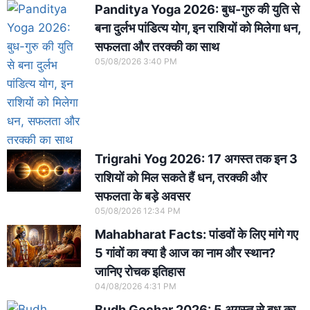
a
l
c
Panditya Yoga 2026: बुध-गुरु की युति से
t
e
e
बना दुर्लभ पांडित्य योग, इन राशियों को मिलेगा धन,
s
g
b
सफलता और तरक्की का साथ
A
r
o
05/08/2026
3:40 PM
p
a
o
p
m
k
Trigrahi Yog 2026: 17 अगस्त तक इन 3
राशियों को मिल सकते हैं धन, तरक्की और
सफलता के बड़े अवसर
05/08/2026
12:34 PM
Mahabharat Facts: पांडवों के लिए मांगे गए
5 गांवों का क्या है आज का नाम और स्थान?
जानिए रोचक इतिहास
04/08/2026
4:31 PM
Budh Gochar 2026: 5 अगस्त से बुध का