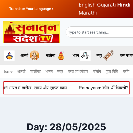
English
Gujarati
Hindi
Translate Your Language :
Marathi
आरती
चालीसा
भजन
मंत्र
व्रत एवं त्
Home
आरती
चालीसा
भजन
मंत्र
व्रत एवं त्यौहार
पांचांग
पूजा विधि
ब्लॉग
ानें भारत में तारीख, समय और सूतक काल
Ramayana: कौन थीं कैकसी? जिनकी क
Day: 28/05/2025