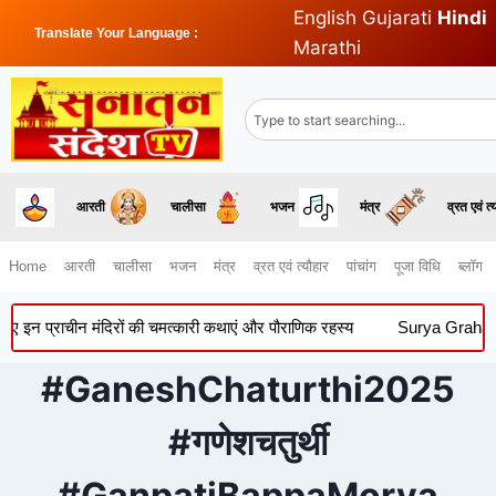
English
Gujarati
Hindi
Translate Your Language :
Marathi
आरती
चालीसा
भजन
मंत्र
व्रत एवं त्
Home
आरती
चालीसा
भजन
मंत्र
व्रत एवं त्यौहार
पांचांग
पूजा विधि
ब्लॉग
न प्राचीन मंदिरों की चमत्कारी कथाएं और पौराणिक रहस्य
Surya Grahan 2026:
#GaneshChaturthi2025
#गणेशचतुर्थी
#GanpatiBappaMorya