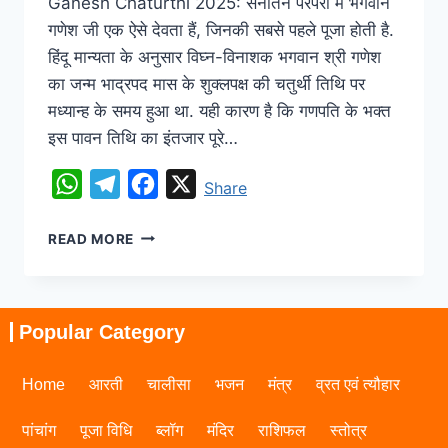
Ganesh Chaturthi 2025: सनातन परंपरा में भगवान
गणेश जी एक ऐसे देवता हैं, जिनकी सबसे पहले पूजा होती है.
हिंदू मान्यता के अनुसार विघ्न-विनाशक भगवान श्री गणेश
का जन्म भाद्रपद मास के शुक्लपक्ष की चतुर्थी तिथि पर
मध्यान्ह के समय हुआ था. यही कारण है कि गणपति के भक्त
इस पावन तिथि का इंतजार पूरे…
WhatsApp
Telegram
Facebook
X
Share
READ MORE
Popular Category
Home
आरती
चालीसा
भजन
मंत्र
व्रत एवं त्यौहार
पांचांग
पूजा विधि
ब्लॉग
मंदिर
राशिफल
स्तोत्र