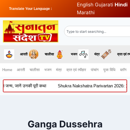
English
Gujarati
Hindi
Translate Your Language :
Marathi
आरती
चालीसा
भजन
मंत्र
व्रत एवं त्
Home
आरती
चालीसा
भजन
मंत्र
व्रत एवं त्यौहार
पांचांग
पूजा विधि
ब्लॉग
्म, जानें उनकी पूरी कथा
Shukra Nakshatra Parivartan 2026: 11 अगस्त को
Ganga Dussehra