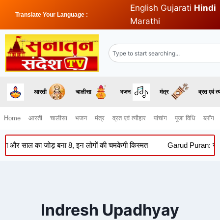
English
Gujarati
Hindi
Translate Your Language :
Marathi
आरती
चालीसा
भजन
मंत्र
व्रत एवं त्
Home
आरती
चालीसा
भजन
मंत्र
व्रत एवं त्यौहार
पांचांग
पूजा विधि
ब्लॉग
र साल का जोड़ बना 8, इन लोगों की चमकेगी किस्मत
Garud Puran: सूर्यास्त 
Indresh Upadhyay