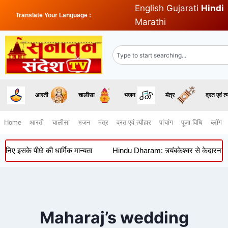
English
Gujarati
Hindi
Translate Your Language :
Marathi
आरती
चालीसा
भजन
मंत्र
व्रत एवं त्
Home
आरती
चालीसा
भजन
मंत्र
व्रत एवं त्यौहार
पांचांग
पूजा विधि
ब्लॉग
िए इसके पीछे की धार्मिक मान्यता
Hindu Dharam: त्र्यंबकेश्वर से केदारनाथ-बद
Maharaj’s wedding