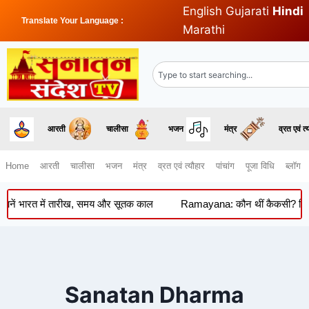
English
Gujarati
Hindi
Translate Your Language :
Marathi
आरती
चालीसा
भजन
मंत्र
व्रत एवं त्
Home
आरती
चालीसा
भजन
मंत्र
व्रत एवं त्यौहार
पांचांग
पूजा विधि
ब्लॉग
नें भारत में तारीख, समय और सूतक काल
Ramayana: कौन थीं कैकसी? जिनकी क
Sanatan Dharma