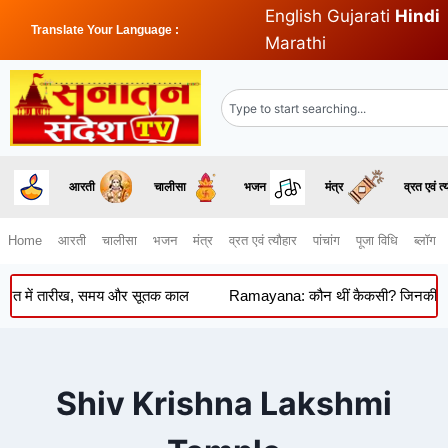
English
Gujarati
Hindi
Translate Your Language :
Marathi
आरती
चालीसा
भजन
मंत्र
व्रत एवं त्
Home
आरती
चालीसा
भजन
मंत्र
व्रत एवं त्यौहार
पांचांग
पूजा विधि
ब्लॉग
ारत में तारीख, समय और सूतक काल
Ramayana: कौन थीं कैकसी? जिनकी कोख से
Shiv Krishna Lakshmi