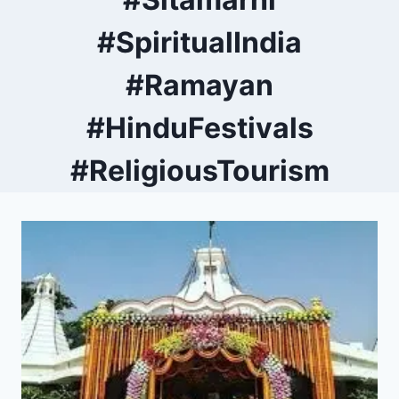
#SpiritualIndia
#Ramayan
#HinduFestivals
#ReligiousTourism