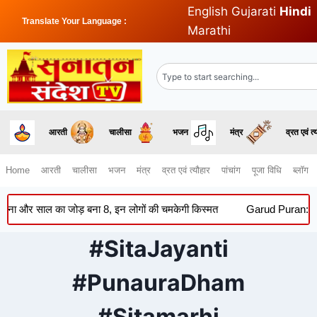
English
Gujarati
Hindi
Translate Your Language :
Marathi
आरती
चालीसा
भजन
मंत्र
व्रत एवं त्
Home
आरती
चालीसा
भजन
मंत्र
व्रत एवं त्यौहार
पांचांग
पूजा विधि
ब्लॉग
और साल का जोड़ बना 8, इन लोगों की चमकेगी किस्मत
Garud Puran: सूर्यास्
#SitaJayanti
#PunauraDham
#Sitamarhi