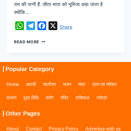
राम की पत्नी हैं. सीता माता को भूमिजा कहा जाता है
क्योंकि…
WhatsApp
Telegram
Facebook
X
Share
READ MORE
Popular Category
Home
आरती
चालीसा
भजन
मंत्र
व्रत एवं त्यौहार
पांचांग
पूजा विधि
ब्लॉग
मंदिर
राशिफल
स्तोत्र
Other Pages
About
Contact
Privacy Policy
Advertise with us