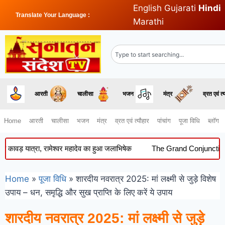
English
Gujarati
Hindi
Translate Your Language :
Marathi
आरती
चालीसा
भजन
मंत्र
व्रत एवं त्
Home
आरती
चालीसा
भजन
मंत्र
व्रत एवं त्यौहार
पांचांग
पूजा विधि
ब्लॉग
त्रा, रामेश्वर महादेव का हुआ जलाभिषेक
The Grand Conjunction of Augus
Home
»
पूजा विधि
»
शारदीय नवरात्र 2025: मां लक्ष्मी से जुड़े विशेष
उपाय – धन, समृद्धि और सुख प्राप्ति के लिए करें ये उपाय
शारदीय नवरात्र 2025: मां लक्ष्मी से जुड़े