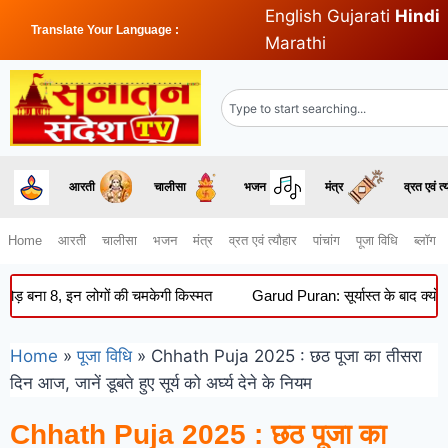
English
Gujarati
Hindi
Translate Your Language :
Marathi
आरती
चालीसा
भजन
मंत्र
व्रत एवं त्
Home
आरती
चालीसा
भजन
मंत्र
व्रत एवं त्यौहार
पांचांग
पूजा विधि
ब्लॉग
, इन लोगों की चमकेगी किस्मत
Garud Puran: सूर्यास्त के बाद क्यों नहीं किय
Home
»
पूजा विधि
»
Chhath Puja 2025 : छठ पूजा का तीसरा
दिन आज, जानें डूबते हुए सूर्य को अर्घ्य देने के नियम
Chhath Puja 2025 : छठ पूजा का