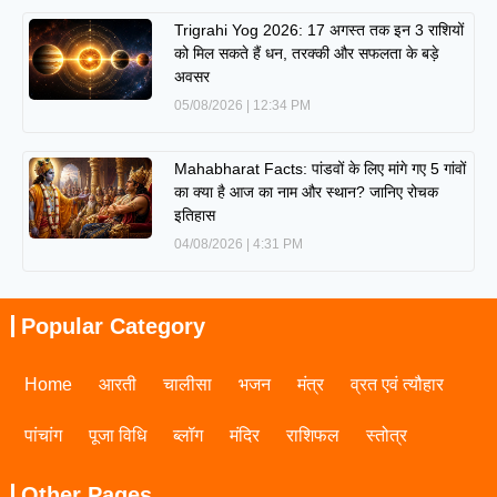
Trigrahi Yog 2026: 17 अगस्त तक इन 3 राशियों
को मिल सकते हैं धन, तरक्की और सफलता के बड़े
अवसर
05/08/2026
12:34 PM
Mahabharat Facts: पांडवों के लिए मांगे गए 5 गांवों
का क्या है आज का नाम और स्थान? जानिए रोचक
इतिहास
04/08/2026
4:31 PM
Popular Category
Home
आरती
चालीसा
भजन
मंत्र
व्रत एवं त्यौहार
पांचांग
पूजा विधि
ब्लॉग
मंदिर
राशिफल
स्तोत्र
Other Pages