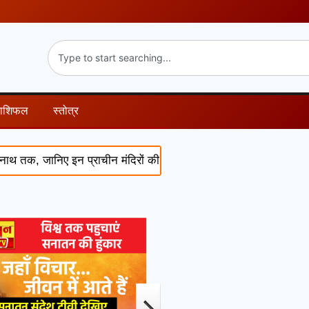
राशिफल
स्तोत्र
, जानिए इन प्राचीन मंदिरों की चमत्कारी कथाएं और पौराणिक रहस्य
S