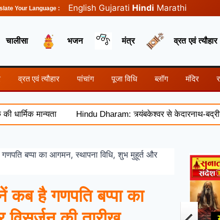
English
Gujarati
Hindi
Marathi
slate Your Language :
चालीसा
भजन
मंत्र
व्रत एवं त्यौहार
र
व्रत एवं त्यौहार
पांचांग
पूजा विधि
ब्लॉग
मंदिर
मिक मान्यता
Hindu Dharam: त्र्यंबकेश्वर से केदारनाथ-बद्रीनाथ तक
ति बप्पा का आगमन, स्थापना विधि, शुभ मुहूर्त और
कब है गणपति बप्पा का
और विसर्जन की तारीख