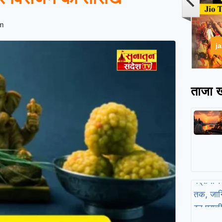
pm
j
ताजा ख